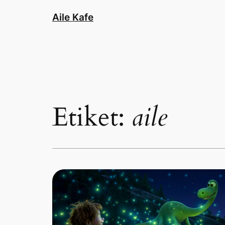
İçeriğe
Aile Kafe
geç
Etiket:
aile