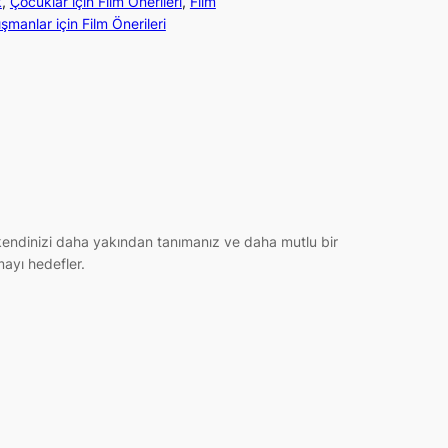
k
, 
Çocuklar için Film Önerileri
, 
Film
ışmanlar için Film Önerileri
e kendinizi daha yakından tanımanız ve daha mutlu bir
mayı hedefler.