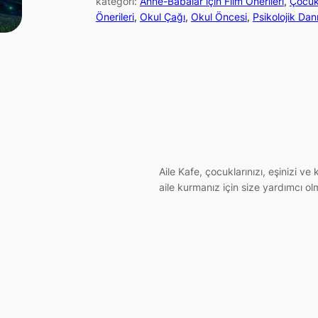
kategori:
Anne-Babalar için Film Önerileri
, 
Çocu
Önerileri
, 
Okul Çağı
, 
Okul Öncesi
, 
Psikolojik Dan
Aile Kafe, çocuklarınızı, eşinizi v
aile kurmanız için size yardımcı ol