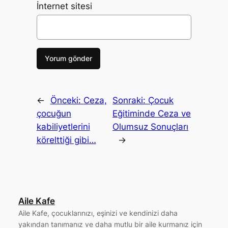
İnternet sitesi
←
Önceki:
Ceza,
Sonraki:
Çocuk
çocuğun
Eğitiminde Ceza ve
kabiliyetlerini
Olumsuz Sonuçları
körelttiği gibi…
→
Aile Kafe
Aile Kafe, çocuklarınızı, eşinizi ve kendinizi daha
yakından tanımanız ve daha mutlu bir aile kurmanız için