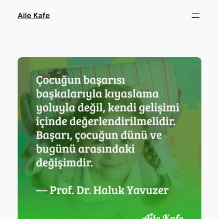
İçeriğe
Aile Kafe
geç