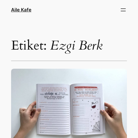
İçeriğe
Aile Kafe
geç
Etiket:
Ezgi Berk