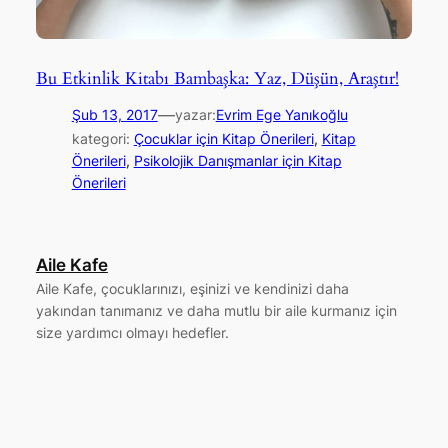
Bu Etkinlik Kitabı Bambaşka: Yaz, Düşün, Araştır!
—
Şub 13, 2017
yazar:
Evrim Ege Yanıkoğlu
kategori:
Çocuklar için Kitap Önerileri
, 
Kitap
Önerileri
, 
Psikolojik Danışmanlar için Kitap
Önerileri
Aile Kafe
Aile Kafe, çocuklarınızı, eşinizi ve kendinizi daha
yakından tanımanız ve daha mutlu bir aile kurmanız için
size yardımcı olmayı hedefler.