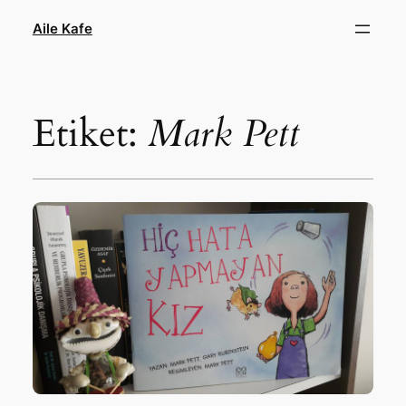
İçeriğe
Aile Kafe
geç
Etiket:
Mark Pett