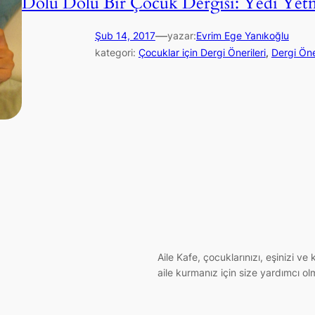
Dolu Dolu Bir Çocuk Dergisi: Yedi Yet
—
Şub 14, 2017
yazar:
Evrim Ege Yanıkoğlu
kategori:
Çocuklar için Dergi Önerileri
, 
Dergi Öner
Aile Kafe, çocuklarınızı, eşinizi v
aile kurmanız için size yardımcı ol