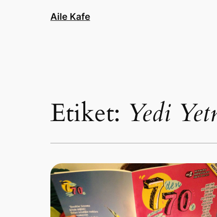
İçeriğe
Aile Kafe
geç
Etiket:
Yedi Yet