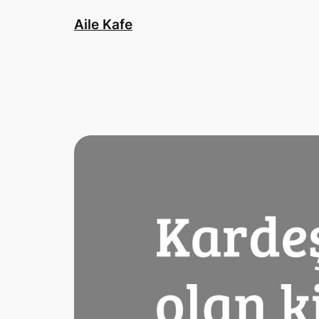
İçeriğe
Aile Kafe
geç