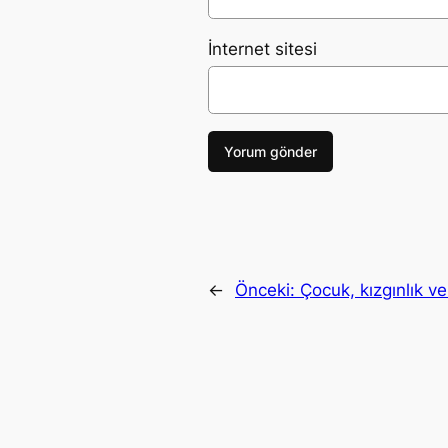
İnternet sitesi
←
Önceki:
Çocuk, kızgınlık v