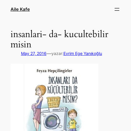
İçeriğe
Aile Kafe
geç
insanlari- da- kucultebilir
misin
—
May 27, 2016
yazar:
Evrim Ege Yanıkoğlu