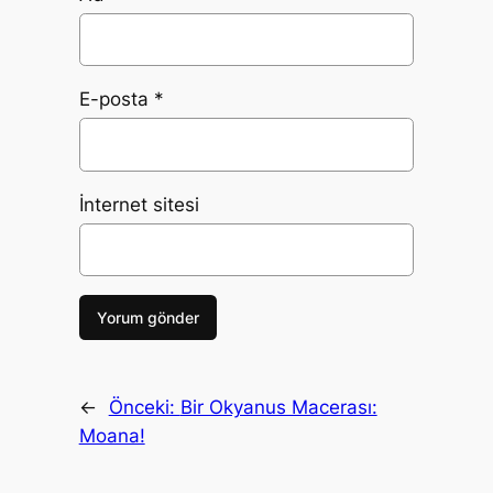
E-posta
*
İnternet sitesi
←
Önceki:
Bir Okyanus Macerası:
Moana!