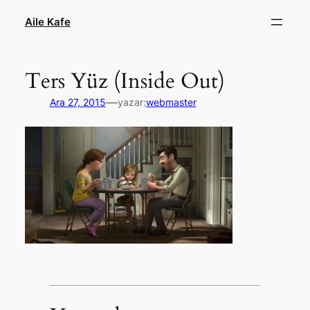
İçeriğe
Aile Kafe
geç
Ters Yüz (Inside Out)
—
Ara 27, 2015
yazar:
webmaster