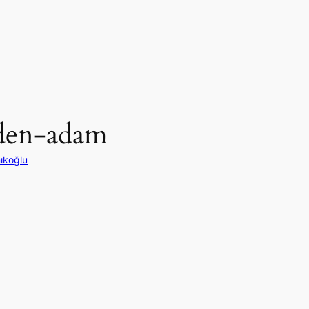
eden-adam
ıkoğlu