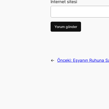
İnternet sitesi
←
Önceki:
Eşyanın Ruhuna Sa