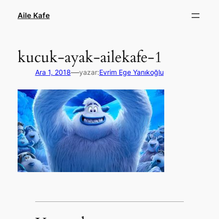
İçeriğe
Aile Kafe
geç
kucuk-ayak-ailekafe-1
—
Ara 1, 2018
yazar:
Evrim Ege Yanıkoğlu