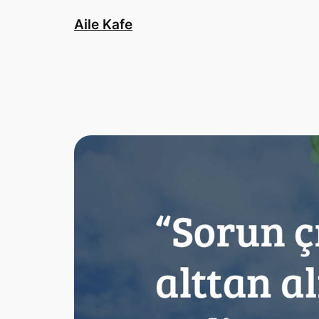
İçeriğe
Aile Kafe
geç