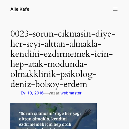
İçeriğe
Aile Kafe
geç
0023-sorun-cikmasin-diye-
her-seyi-alttan-almakla-
kendini-ezdirmemek-icin-
hep-atak-modunda-
olmakklinik-psikolog-
deniz-bolsoy-erdem
—
Eyl 10, 2016
yazar:
webmaster