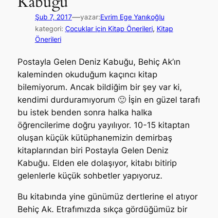
Kabuğu
—
Şub 7, 2017
yazar:
Evrim Ege Yanıkoğlu
kategori:
Çocuklar için Kitap Önerileri
, 
Kitap
Önerileri
Postayla Gelen Deniz Kabuğu, Behiç Ak’ın
kaleminden okuduğum kaçıncı kitap
bilemiyorum. Ancak bildiğim bir şey var ki,
kendimi durduramıyorum 🙂 İşin en güzel tarafı
bu istek benden sonra halka halka
öğrencilerime doğru yayılıyor. 10-15 kitaptan
oluşan küçük kütüphanemizin demirbaş
kitaplarından biri Postayla Gelen Deniz
Kabuğu. Elden ele dolaşıyor, kitabı bitirip
gelenlerle küçük sohbetler yapıyoruz.
Bu kitabında yine günümüz dertlerine el atıyor
Behiç Ak. Etrafımızda sıkça gördüğümüz bir