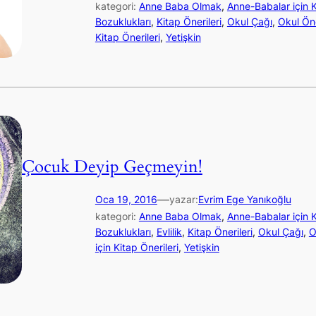
kategori:
Anne Baba Olmak
, 
Anne-Babalar için K
Bozuklukları
, 
Kitap Önerileri
, 
Okul Çağı
, 
Okul Ön
Kitap Önerileri
, 
Yetişkin
Çocuk Deyip Geçmeyin!
—
Oca 19, 2016
yazar:
Evrim Ege Yanıkoğlu
kategori:
Anne Baba Olmak
, 
Anne-Babalar için K
Bozuklukları
, 
Evlilik
, 
Kitap Önerileri
, 
Okul Çağı
, 
O
için Kitap Önerileri
, 
Yetişkin