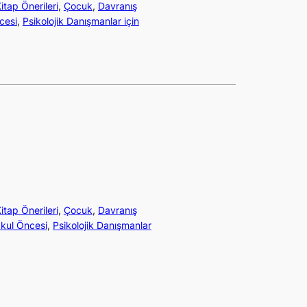
itap Önerileri
, 
Çocuk
, 
Davranış
cesi
, 
Psikolojik Danışmanlar için
itap Önerileri
, 
Çocuk
, 
Davranış
kul Öncesi
, 
Psikolojik Danışmanlar