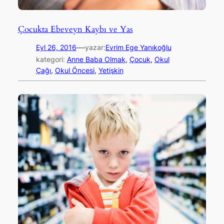
Çocukta Ebeveyn Kaybı ve Yas
—
Eyl 26, 2016
yazar:
Evrim Ege Yanıkoğlu
kategori:
Anne Baba Olmak
, 
Çocuk
, 
Okul
Çağı
, 
Okul Öncesi
, 
Yetişkin