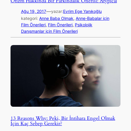
Otizm Hakkında Bir Farkındalık Önerisi: Atypical
—
Ağu 19, 2017
yazar:
Evrim Ege Yanıkoğlu
kategori:
Anne Baba Olmak
, 
Anne-Babalar için
Film Önerileri
, 
Film Önerileri
, 
Psikolojik
Danışmanlar için Film Önerileri
13 Reasons Why: Peki, Bir İntihara Engel Olmak
İçin Kaç Sebep Gerekir?