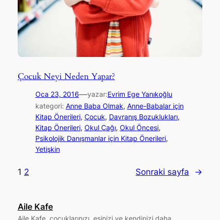
Çocuk Neyi Neden Yapar?
—
Oca 23, 2016
yazar:
Evrim Ege Yanıkoğlu
kategori:
Anne Baba Olmak
, 
Anne-Babalar için
Kitap Önerileri
, 
Çocuk
, 
Davranış Bozuklukları
, 
Kitap Önerileri
, 
Okul Çağı
, 
Okul Öncesi
, 
Psikolojik Danışmanlar için Kitap Önerileri
, 
Yetişkin
1
2
Sonraki sayfa
→
Aile Kafe
Aile Kafe, çocuklarınızı, eşinizi ve kendinizi daha