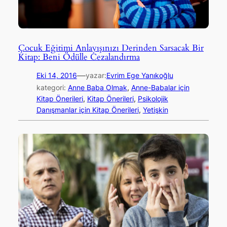
Çocuk Eğitimi Anlayışınızı Derinden Sarsacak Bir
Kitap: Beni Ödülle Cezalandırma
—
Eki 14, 2016
yazar:
Evrim Ege Yanıkoğlu
kategori:
Anne Baba Olmak
, 
Anne-Babalar için
Kitap Önerileri
, 
Kitap Önerileri
, 
Psikolojik
Danışmanlar için Kitap Önerileri
, 
Yetişkin