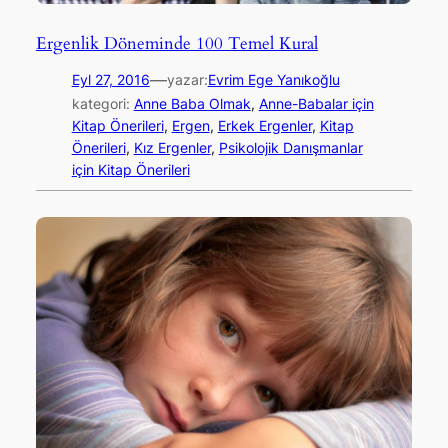
Ergenlik Döneminde 100 Temel Kural
—
Eyl 27, 2016
yazar:
Evrim Ege Yanıkoğlu
kategori:
Anne Baba Olmak
, 
Anne-Babalar için
Kitap Önerileri
, 
Ergen
, 
Erkek Ergenler
, 
Kitap
Önerileri
, 
Kız Ergenler
, 
Psikolojik Danışmanlar
için Kitap Önerileri