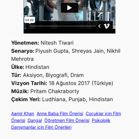
Yönetmen:
Nitesh Tiwari
Senaryo:
Piyush Gupta, Shreyas Jain, Nikhil
Mehrotra
Ülke:
Hindistan
Tür:
Aksiyon, Biyografi, Dram
Vizyon Tarihi:
18 Ağustos 2017 (Türkiye)
Müzik:
Pritam Chakraborty
Çekim Yeri:
Ludhiana, Punjab, Hindistan
Aamir Khan
Anne Baba Film Önerisi
Çocuklar için Film
Önerisi
Dangal
Öğretmen Film Önerisi
Psikolojik
Danışmanlar için Film Önerileri