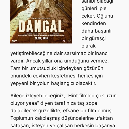
sahibi olacağı
günleri iple
çeker. Oğlunu
kendinden
daha başarılı
bir güreşçi
olarak
yetiştirebileceğine dair sarsılmaz bir inancı
vardır. Ancak yıllar ona umduğunu vermez.
Tam bir umutsuzluk içindeyken gözünün
önündeki cevheri keşfetmesi herkes için
yepyeni bir yolun başlangıcı olacaktır.
Ailece izleyebileceğiniz, “Hint filmleri çok uzun
oluyor yaaa” diyen tarafınıza taş sopa
dalabilecek güzellikte, efsane bir film olmuş.
Toplumun kalıplaşmış düşüncelerine ufaktan
sataşan, isteyen ve çalışan herkesin başarıya