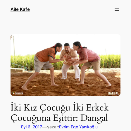
İçeriğe
Aile Kafe
geç
İki Kız Çocuğu İki Erkek
Çocuğuna Eşittir: Dangal
—
Eyl 6, 2017
yazar:
Evrim Ege Yanıkoğlu