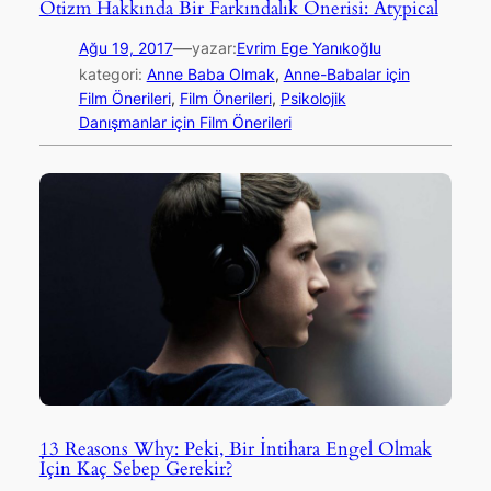
Otizm Hakkında Bir Farkındalık Önerisi: Atypical
—
Ağu 19, 2017
yazar:
Evrim Ege Yanıkoğlu
kategori:
Anne Baba Olmak
, 
Anne-Babalar için
Film Önerileri
, 
Film Önerileri
, 
Psikolojik
Danışmanlar için Film Önerileri
13 Reasons Why: Peki, Bir İntihara Engel Olmak
İçin Kaç Sebep Gerekir?