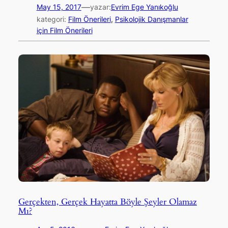
—
May 15, 2017
yazar:
Evrim Ege Yanıkoğlu
kategori:
Film Önerileri
, 
Psikolojik Danışmanlar
için Film Önerileri
Gerçekten, Gerçek Hayatta Böyle Şeyler Olamaz
Mı?