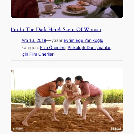
I’m In The Dark Here!: Scent Of Woman
—
Ara 16, 2018
yazar:
Evrim Ege Yanıkoğlu
kategori:
Film Önerileri
, 
Psikolojik Danışmanlar
için Film Önerileri