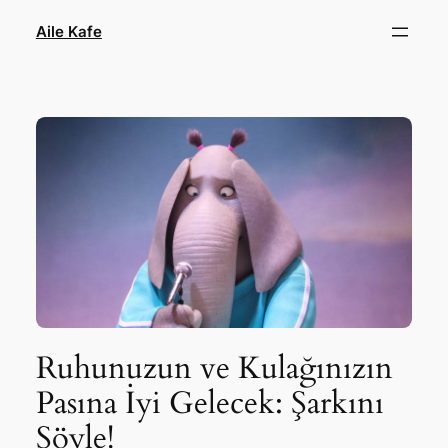
İçeriğe
Aile Kafe
geç
Ruhunuzun ve Kulağınızın
Pasına İyi Gelecek: Şarkını
Söyle!