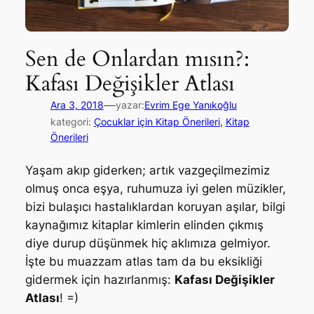
Sen de Onlardan mısın?:
Kafası Değişikler Atlası
—
Ara 3, 2018
yazar:
Evrim Ege Yanıkoğlu
kategori:
Çocuklar için Kitap Önerileri
, 
Kitap
Önerileri
Yaşam akıp giderken; artık vazgeçilmezimiz
olmuş onca eşya, ruhumuza iyi gelen müzikler,
bizi bulaşıcı hastalıklardan koruyan aşılar, bilgi
kaynağımız kitaplar kimlerin elinden çıkmış
diye durup düşünmek hiç aklımıza gelmiyor.
İşte bu muazzam atlas tam da bu eksikliği
gidermek için hazırlanmış:
Kafası Değişikler
Atlası
! =)