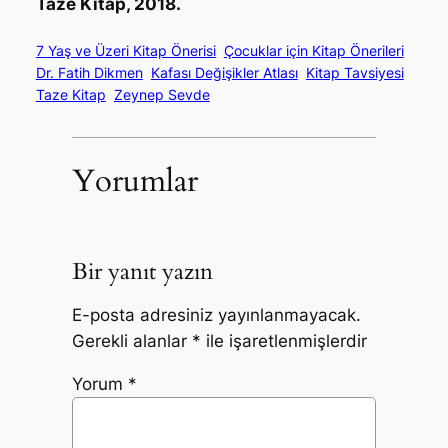
Taze Kitap, 2018.
7 Yaş ve Üzeri Kitap Önerisi
Çocuklar için Kitap Önerileri
Dr. Fatih Dikmen
Kafası Değişikler Atlası
Kitap Tavsiyesi
Taze Kitap
Zeynep Sevde
Yorumlar
Bir yanıt yazın
E-posta adresiniz yayınlanmayacak.
Gerekli alanlar
*
ile işaretlenmişlerdir
Yorum
*